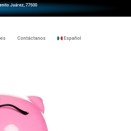
Benito Juárez, 77500
tes
Contáctanos
Español