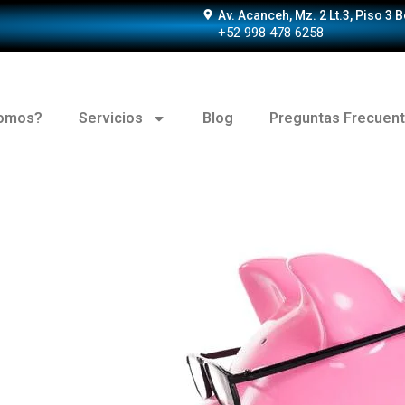
Av. Acanceh, Mz. 2 Lt.3, Piso 3 
+52 998 478 6258
somos?
Servicios
Blog
Preguntas Frecuen