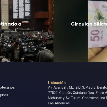
stinado a
Circulan bille
Ubicación
otecarios
Av. Acanceh, Mz. 2 Lt.3, Piso 3, Benit
77500, Cancún, Quintana Roo. Entre A
guros
Nichupte y Av. Tulum. Contraesquina 
s
Las Américas