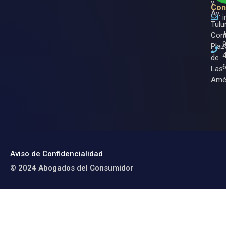
y
Con
Av.
Tulu
Cont
Plaz
de
Las
Amé
Aviso de Confidencialidad
© 2024 Abogados del Consumidor